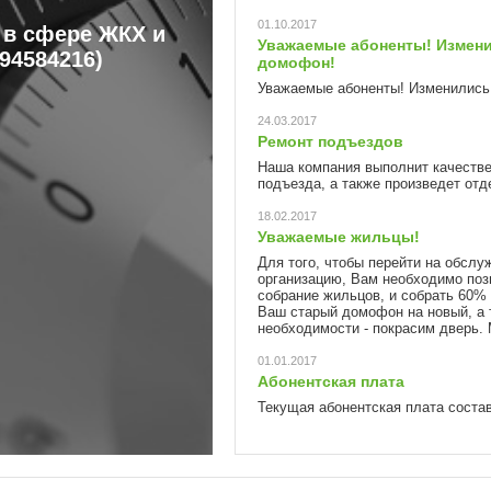
01.10.2017
в сфере ЖКХ и
Уважаемые абоненты! Измени
994584216)
домофон!
Уважаемые абоненты! Изменились 
24.03.2017
Ремонт подъездов
Наша компания выполнит качестве
подъезда, а также произведет о
18.02.2017
Уважаемые жильцы!
Для того, чтобы перейти на обсл
организацию, Вам необходимо поз
собрание жильцов, и собрать 60%
Ваш старый домофон на новый, а т
необходимости - покрасим дверь.
01.01.2017
Абонентская плата
Текущая абонентская плата сост