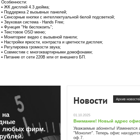
Особенности:
• ЖК дисплей 4.3 дюйма;
• Поддержка 2 вызывных панелей;
• Сенсорные кнопки с интеллектуальной белой подсветкой;
• Звуковая система - Hands Free;
• Функция "Не беспокоить";
• Текстовое OSD меню;
• Мониторинг видео с вызывной панели;
• Настройки яркости, контраста и цветности дисплея;
• Регулировка громкости звука;
• Совместим с многоквартирными домофонами;
• Питание от сети 220В или от внешнего БП.
Новости
Архив новосте
 на
01.10.2025
здные
Внимание! Новый адрес офис
 любых фирм.
Уважаемые абоненты! Изменился
"Монолит". Теперь офис находится
 рублей.
оф.7.