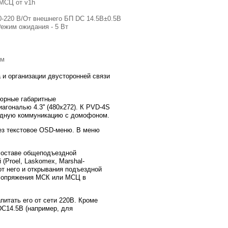
МСЦ от v1h
-220 В/От внешнего БП DC 14.5В±0.5В
Режим ожидания - 5 Вт
мм
 и организации двусторонней связи
юрные габаритные
гональю 4.3'' (480x272). К PVD-4S
одную коммуникацию с домофоном.
ез текстовое OSD-меню. В меню
составе общеподъездной
 (Proel, Laskomex, Marshal-
от него и открывания подъездной
сопряжения МСК или МСЦ в
питать его от сети 220В. Кроме
DC14.5В (например, для