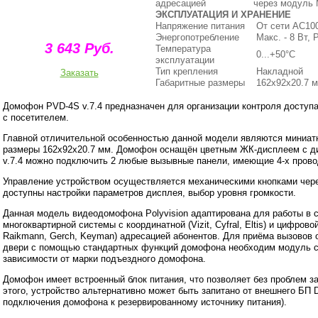
адресацией
через модуль 
ЭКСПЛУАТАЦИЯ И ХРАНЕНИЕ
Напряжение питания
От сети AC100
Энергопотребление
Макс. - 8 Вт, 
3 643 Руб.
Температура
0...+50°С
эксплуатации
Тип крепления
Накладной
Заказать
Габаритные размеры
162х92х20.7 
Домофон PVD-4S v.7.4 предназначен для организации контроля доступа
с посетителем.
Главной отличительной особенностью данной модели являются миниат
размеры 162x92x20.7 мм. Домофон оснащён цветным ЖК-дисплеем с диа
v.7.4 можно подключить 2 любые вызывные панели, имеющие 4-х пров
Управление устройством осуществляется механическими кнопками чер
доступны настройки параметров дисплея, выбор уровня громкости.
Данная модель видеодомофона Polyvision адаптирована для работы в 
многоквартирной системы с координатной (Vizit, Cyfral, Eltis) и цифровой
Raikmann, Gerch, Keyman) адресацией абонентов. Для приёма вызовов 
двери с помощью стандартных функций домофона необходим модуль 
зависимости от марки подъездного домофона.
Домофон имеет встроенный блок питания, что позволяет без проблем за
этого, устройство альтернативно может быть запитано от внешнего БП 
подключения домофона к резервированному источнику питания).