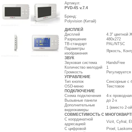
Артикул:
PVD-4S v.7.4
Бренд:
Polyvision (Китай)
ДИСПЛЕЙ
Дисплей
4.3'' цветной 
Разрешение
480x272
ТВ-стандарт
PAL/NTSC
Параметры
Яркость, Конт
изображения
ЗВУК
Звуковая система
HandsFree
Количество мелодий
1
Громкость
Регулируется
УПРАВЛЕНИЕ
Тип кнопок
Сенсорные с б
OSD-меню
Текстовое
ПОДКЛЮЧЕНИЕ
Схема подключения
4-х проводная
Вызывные панели
до 2-х
Дополнительные
1 (вместо 2-о
видеокамеры
СОВМЕСТИМОСТЬ С МНОГОКВАР
С координатной
Vizit, Cyfral,
адресацией
С цифровой
Proel, Laskom