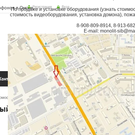
офонов в Омске
Регистрация
Вход
По продаже и установке оборудования (узнать стоимо
стоимость видеоборудования, установка домона), пож
8-908-809-8914, 8-913-68
E-mail: monolit-sib@mai
Контакты
домофон
ный